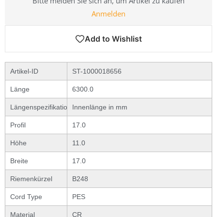
Bitte melden Sie sich an, um Artikel zu kaufen
Anmelden
Artikel-ID
ST-1000018656
Länge
6300.0
Längenspezifikation
Innenlänge in mm
Profil
17.0
Höhe
11.0
Breite
17.0
Riemenkürzel
B248
Cord Type
PES
Material
CR