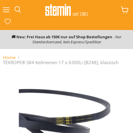
Menü
Ware
Suchen
anzei
🚚 Neu: Frei Haus ab 150€ nur auf Shop Bestellungen
-
Nur
Standardversand, kein Express/Spedition
Home
TEXROPE® S84 Keilriemen 17 x 6300Li [B248], klassisch